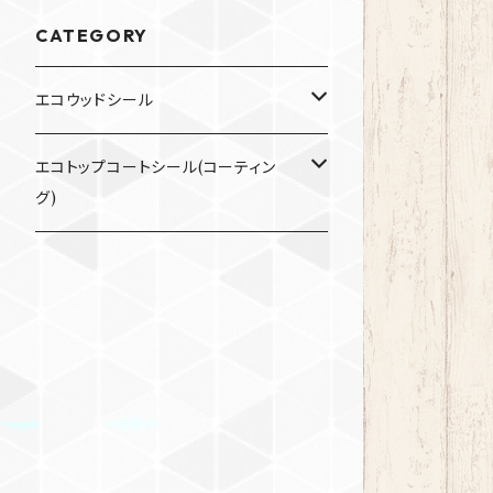
CATEGORY
エコウッドシール
200ml
エコトップコートシール(コーティン
グ)
900ml
200ml
3.5L
900ml
パイン DW-702
3.5L
オーク DW-703
パイン DW-702