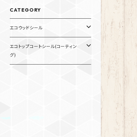
CATEGORY
エコウッドシール
200ml
エコトップコートシール(コーティン
グ)
900ml
200ml
3.5L
900ml
パイン DW-702
3.5L
オーク DW-703
パイン DW-702