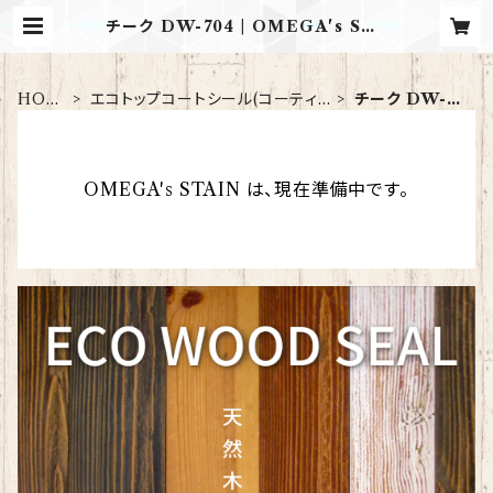
チーク DW-704 | OMEGA's STA
IN
HOM
エコトップコートシール(コーティン
チーク DW-70
E
グ)
4
OMEGA's STAIN は、現在準備中です。