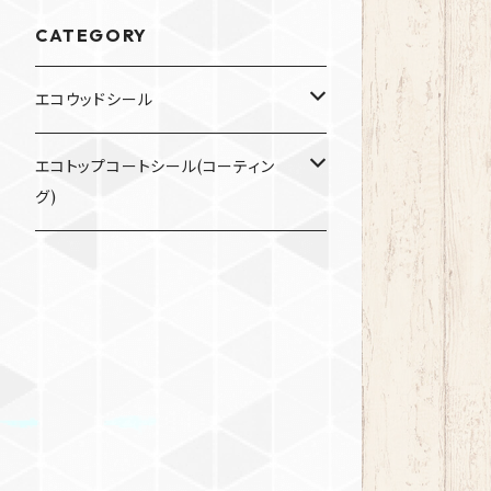
CATEGORY
エコウッドシール
200ml
エコトップコートシール(コーティン
グ)
900ml
200ml
3.5L
900ml
パイン DW-702
3.5L
オーク DW-703
パイン DW-702